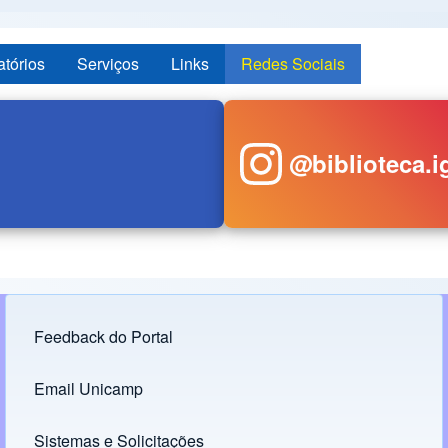
atórios
Serviços
Links
Redes Sociais
@biblioteca.i
Feedback do Portal
Footer menu
Email Unicamp
(opens in new tab)
Links
Sistemas e Solicitações
(opens in new tab)