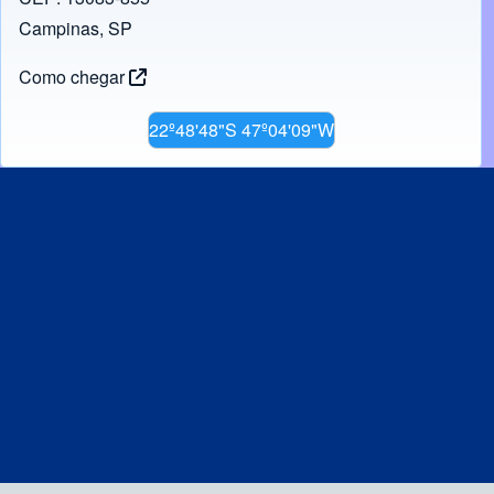
Campinas, SP
Como chegar
22º48'48"S 47º04'09"W