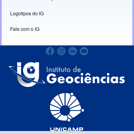
Logotipos do IG
(opens in new tab)
Fale com o IG