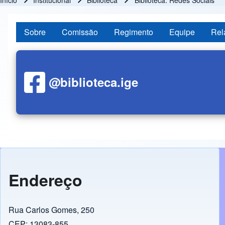
Início
Institucional
Biblioteca
Biblioteca: Redes Sociais
Trilha de navegação
Sobre
Comissão
Regimento
Equipe
Rel
@biblioteca.ige
Endereço
Rua Carlos Gomes, 250
CEP: 13083-855