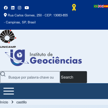
Rua Carlos Gomes, 250 - CEP: 13083-855
- Campinas, SP, Brasil
Search
Toggle main menu
Main Menu
Início
castillo
Trilha de navegação