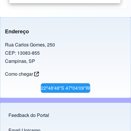
Endereço
Rua Carlos Gomes, 250
CEP: 13083-855
Campinas, SP
Como chegar
22º48'48"S 47º04'09"W
Feedback do Portal
Footer menu
Email Unicamp
(opens in new tab)