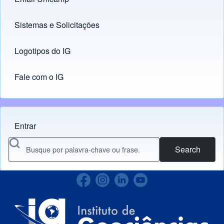
Links
Sistemas e Solicitações
(opens in new tab)
Logotipos do IG
(opens in new tab)
Fale com o IG
Entrar
Menu do usuário
Search