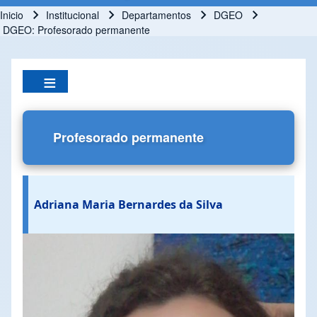
Inicio
Institucional
Departamentos
DGEO
Ruta de navegación
DGEO: Profesorado permanente
Profesorado permanente
Adriana Maria Bernardes da Silva