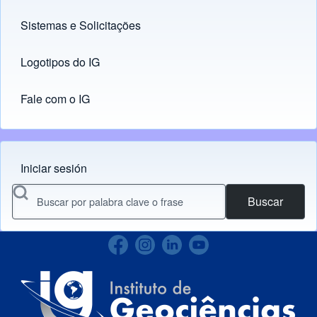
Sistemas e Solicitações
(opens in new tab)
Logotipos do IG
(opens in new tab)
Fale com o IG
Iniciar sesión
Menu do usuário
Buscar