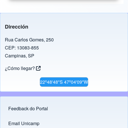
Dirección
Rua Carlos Gomes, 250
CEP: 13083-855
Campinas, SP
¿Cómo llegar?
22º48'48"S 47º04'09"W
Feedback do Portal
Footer menu
Email Unicamp
(opens in new tab)
Links