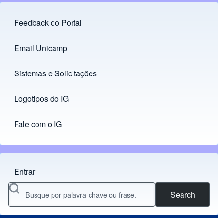
Feedback do Portal
Footer menu
Email Unicamp
(opens in new tab)
Links
Sistemas e Solicitações
(opens in new tab)
Logotipos do IG
(opens in new tab)
Fale com o IG
Entrar
Menu do usuário
Search