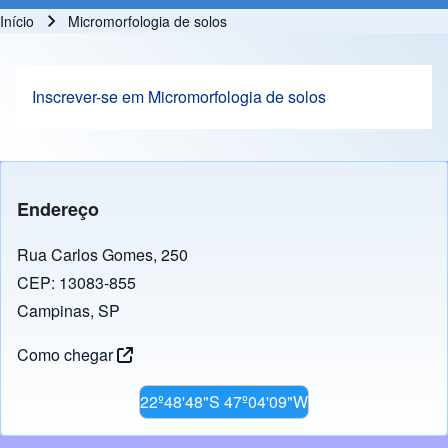
Início
Micromorfologia de solos
Trilha de navegação
Inscrever-se em Micromorfologia de solos
Endereço
Rua Carlos Gomes, 250
CEP: 13083-855
Campinas, SP
Como chegar
22º48'48"S 47º04'09"W