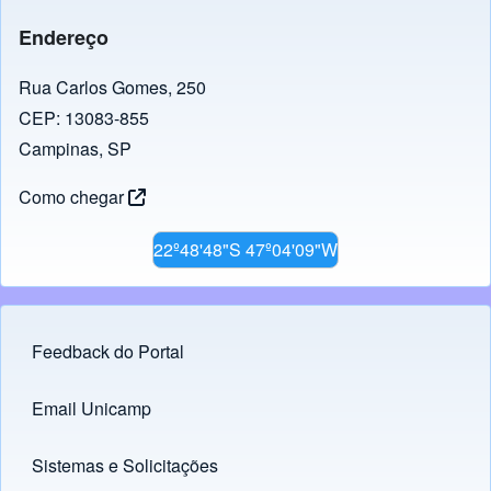
Endereço
Rua Carlos Gomes, 250
CEP: 13083-855
Campinas, SP
Como chegar
22º48'48"S 47º04'09"W
Feedback do Portal
Footer menu
Email Unicamp
(opens in new tab)
Links
Sistemas e Solicitações
(opens in new tab)