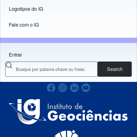
Logotipos do IG
(opens in new tab)
Fale com o IG
Entrar
Menu do usuário
Search