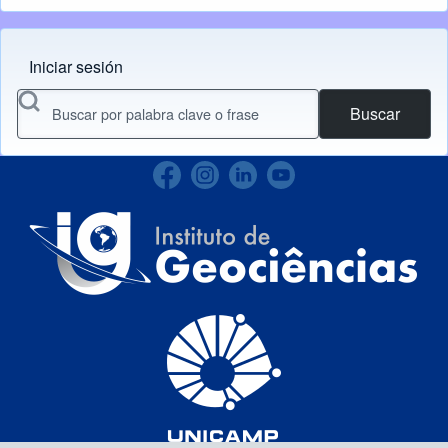
Iniciar sesión
Menu do usuário
Buscar