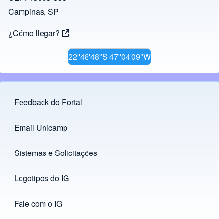
Campinas, SP
¿Cómo llegar?
22º48'48"S 47º04'09"W
Feedback do Portal
Footer menu
Email Unicamp
(opens in new tab)
Links
Sistemas e Solicitações
(opens in new tab)
Logotipos do IG
(opens in new tab)
Fale com o IG