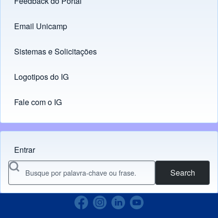
Feedback do Portal
Footer menu
Email Unicamp
(opens in new tab)
Links
Sistemas e Solicitações
(opens in new tab)
Logotipos do IG
(opens in new tab)
Fale com o IG
Entrar
Menu do usuário
Search