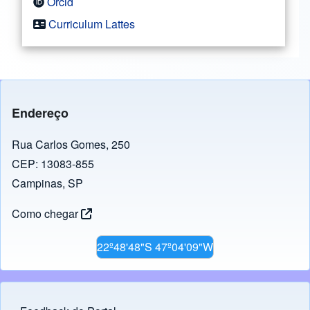
Orcid
Curriculum Lattes
Endereço
Rua Carlos Gomes, 250
CEP: 13083-855
Campinas, SP
Como chegar
22º48'48"S 47º04'09"W