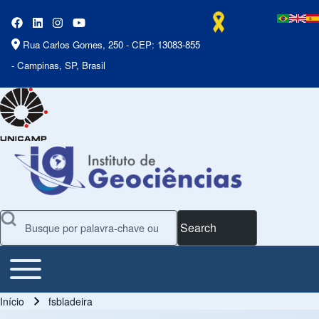
Rua Carlos Gomes, 250 - CEP: 13083-855
- Campinas, SP, Brasil
Search
Toggle main menu
Main Menu
Início
fsbladeira
Trilha de navegação