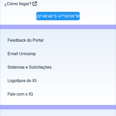
¿Cómo llegar?
22º48'48"S 47º04'09"W
Feedback do Portal
Footer menu
Email Unicamp
(opens in new tab)
Links
Sistemas e Solicitações
(opens in new tab)
Logotipos do IG
(opens in new tab)
Fale com o IG