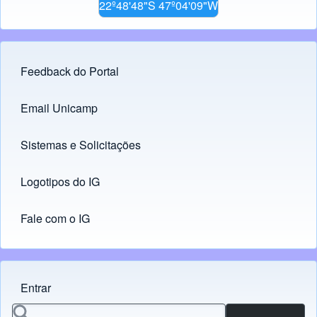
22º48'48"S 47º04'09"W
Feedback do Portal
Footer menu
Email Unicamp
(opens in new tab)
Links
Sistemas e Solicitações
(opens in new tab)
Logotipos do IG
(opens in new tab)
Fale com o IG
Entrar
Menu do usuário
Search