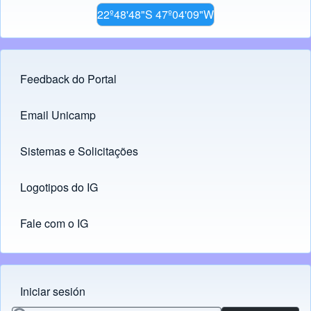
22º48'48"S 47º04'09"W
Feedback do Portal
Footer menu
Email Unicamp
(opens in new tab)
Links
Sistemas e Solicitações
(opens in new tab)
Logotipos do IG
(opens in new tab)
Fale com o IG
Iniciar sesión
Menu do usuário