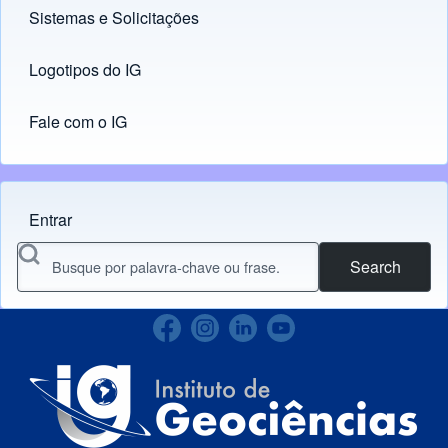
Sistemas e Solicitações
(opens in new tab)
Logotipos do IG
(opens in new tab)
Fale com o IG
Entrar
Menu do usuário
Search