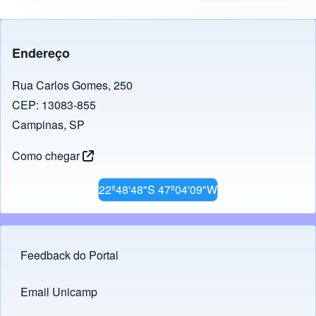
Endereço
Rua Carlos Gomes, 250
CEP: 13083-855
Campinas, SP
Como chegar
22º48'48"S 47º04'09"W
Feedback do Portal
Footer menu
Email Unicamp
(opens in new tab)
Links