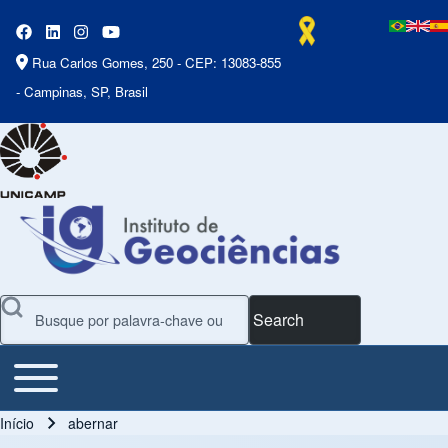
Rua Carlos Gomes, 250 - CEP: 13083-855
- Campinas, SP, Brasil
Search
Toggle main menu
Main Menu
Início
abernar
Trilha de navegação