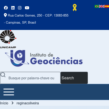
Rua Carlos Gomes, 250 - CEP: 13083-855
- Campinas, SP, Brasil
Search
Toggle main menu
Main Menu
Início
reginacoliveira
Trilha de navegação