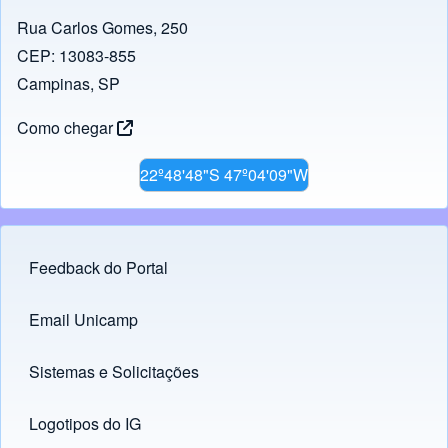
Rua Carlos Gomes, 250
CEP: 13083-855
Campinas, SP
Como chegar
22º48'48"S 47º04'09"W
Feedback do Portal
Footer menu
Email Unicamp
(opens in new tab)
Links
Sistemas e Solicitações
(opens in new tab)
Logotipos do IG
(opens in new tab)