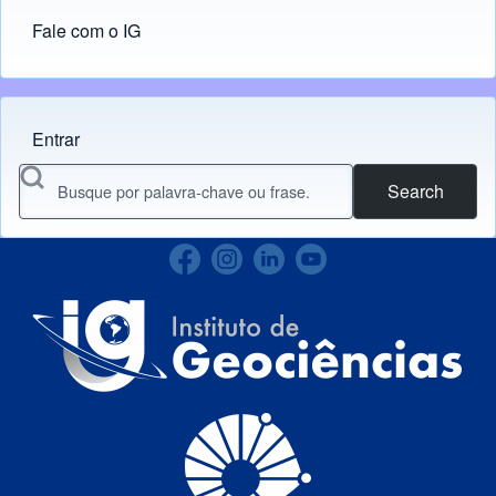
Fale com o IG
Entrar
Menu do usuário
Search