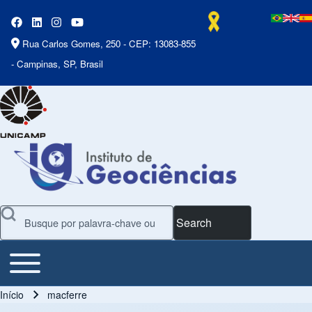
Rua Carlos Gomes, 250 - CEP: 13083-855
- Campinas, SP, Brasil
Search
Toggle main menu
Main Menu
Início
macferre
Trilha de navegação