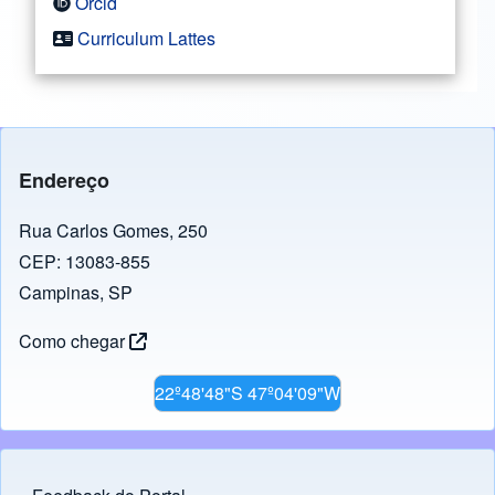
Orcid
Curriculum Lattes
Endereço
Rua Carlos Gomes, 250
CEP: 13083-855
Campinas, SP
Como chegar
22º48'48"S 47º04'09"W