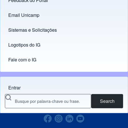
Feedback do Portal
Footer menu
Email Unicamp
(opens in new tab)
Links
Sistemas e Solicitações
(opens in new tab)
Logotipos do IG
(opens in new tab)
Fale com o IG
Entrar
Menu do usuário
Search