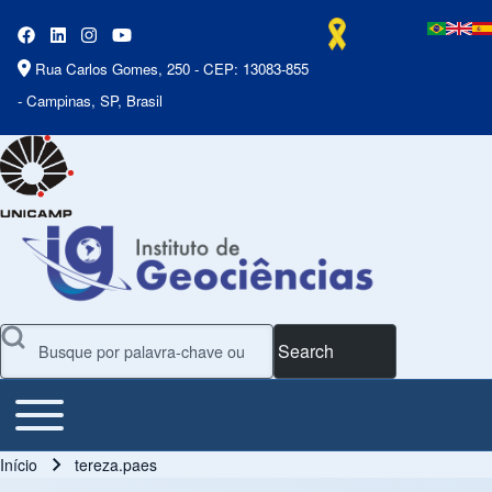
Rua Carlos Gomes, 250 - CEP: 13083-855
- Campinas, SP, Brasil
Search
Toggle main menu
Main Menu
Início
tereza.paes
Trilha de navegação