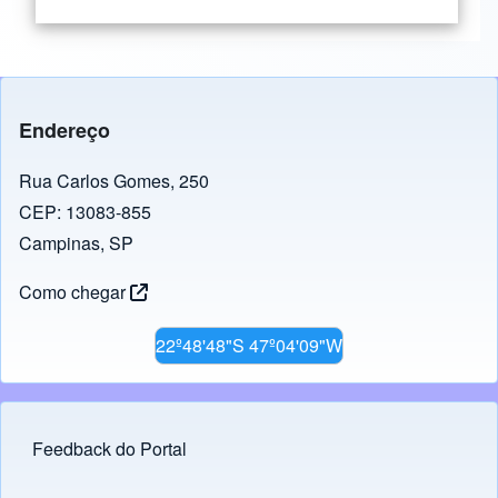
Endereço
Rua Carlos Gomes, 250
CEP: 13083-855
Campinas, SP
Como chegar
22º48'48"S 47º04'09"W
Feedback do Portal
Footer menu