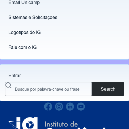
Email Unicamp
(opens in new tab)
Links
Sistemas e Solicitações
(opens in new tab)
Logotipos do IG
(opens in new tab)
Fale com o IG
Entrar
Menu do usuário
Search