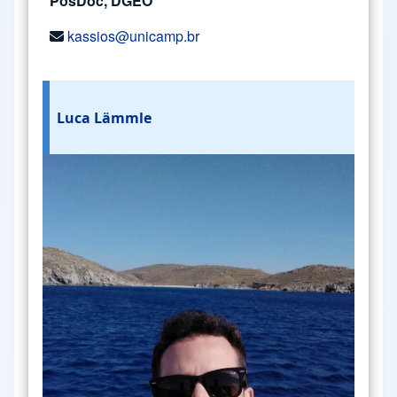
PosDoc, DGEO
kassios@unicamp.br
Luca Lämmle