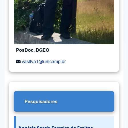
PosDoc, DGEO
vasilva1@unicamp.br
Pesquisadores
Anniele Sarah Ferreira de Freitas