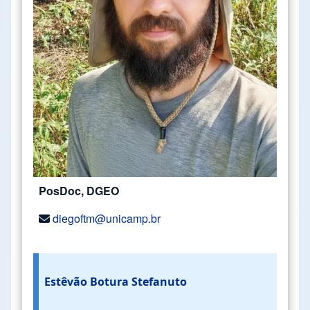
PosDoc, DGEO
diegoftm@unicamp.br
Estêvão Botura Stefanuto