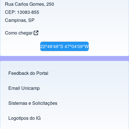
Rua Carlos Gomes, 250
CEP: 13083-855
Campinas, SP
Como chegar
22º48'48"S 47º04'09"W
Feedback do Portal
Footer menu
Email Unicamp
(opens in new tab)
Links
Sistemas e Solicitações
(opens in new tab)
Logotipos do IG
(opens in new tab)