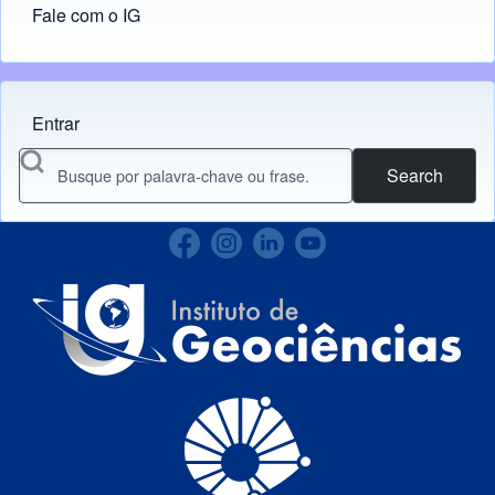
Fale com o IG
Entrar
Menu do usuário
Search