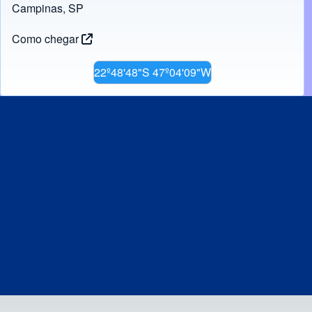
Campinas, SP
Como chegar
22º48'48"S 47º04'09"W