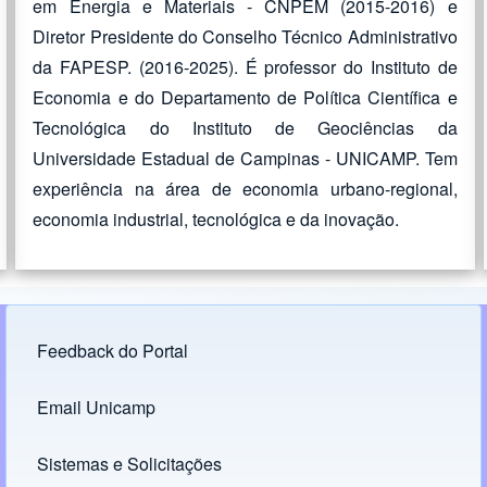
em Energia e Materiais - CNPEM (2015-2016) e
Diretor Presidente do Conselho Técnico Administrativo
da FAPESP. (2016-2025). É professor do Instituto de
Economia e do Departamento de Política Científica e
Tecnológica do Instituto de Geociências da
Universidade Estadual de Campinas - UNICAMP. Tem
experiência na área de economia urbano-regional,
economia industrial, tecnológica e da inovação.
Feedback do Portal
Footer menu
Email Unicamp
(opens in new tab)
Links
Sistemas e Solicitações
(opens in new tab)