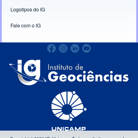
Logotipos do IG
(opens in new tab)
Fale com o IG