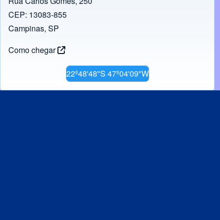
Rua Carlos Gomes, 250
CEP: 13083-855
Campinas, SP
Como chegar
22º48'48"S 47º04'09"W