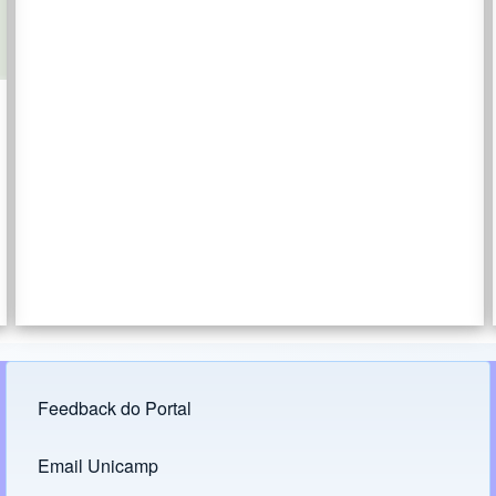
Feedback do Portal
Footer menu
Email Unicamp
(opens in new tab)
Links