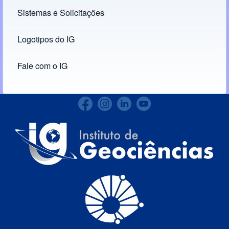
Sistemas e Solicitações
(opens in new tab)
Logotipos do IG
(opens in new tab)
Fale com o IG