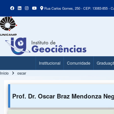
Rua Carlos Gomes, 250 - CEP: 13083-855 - Ca
Institucional
Comunidade
Graduaç
Main Menu
Início
oscar
Trilha de navegação
Prof. Dr. Oscar Braz Mendonza Ne