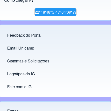
Como chegar
22º48'48"S 47º04'09"W
Feedback do Portal
Footer menu
Email Unicamp
(opens in new tab)
Links
Sistemas e Solicitações
(opens in new tab)
Logotipos do IG
(opens in new tab)
Fale com o IG
Entrar