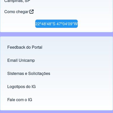
Campinas, SP
Como chegar
22º48'48"S 47º04'09"W
Feedback do Portal
Footer menu
Email Unicamp
(opens in new tab)
Links
Sistemas e Solicitações
(opens in new tab)
Logotipos do IG
(opens in new tab)
Fale com o IG