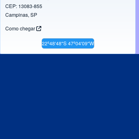
CEP: 13083-855
Campinas, SP
Como chegar
22º48'48"S 47º04'09"W