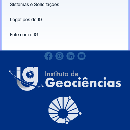
Sistemas e Solicitações
(opens in new tab)
Logotipos do IG
(opens in new tab)
Fale com o IG