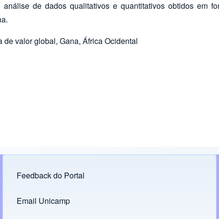
e análise de dados qualitativos e quantitativos obtidos em fo
na.
de valor global, Gana, África Ocidental
Feedback do Portal
Footer menu
Email Unicamp
(opens in new tab)
Links