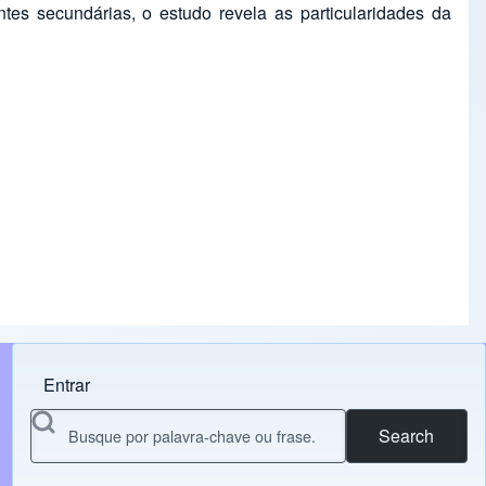
ntes secundárias, o estudo revela as particularidades da
Entrar
Menu do usuário
Search