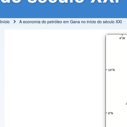
Início
A economia do petróleo em Gana no início do século XXI
Trilha de navegação