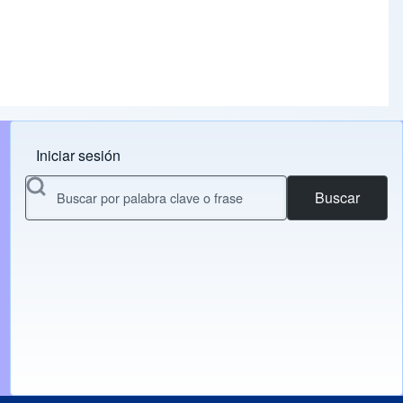
Iniciar sesión
Menu do usuário
Buscar