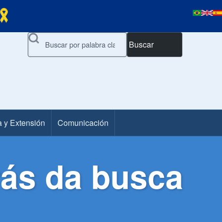
Buscar
a y Extensión
Comunicación
rás da busca