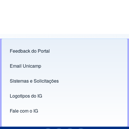
Feedback do Portal
Footer menu
Email Unicamp
(opens in new tab)
Links
Sistemas e Solicitações
(opens in new tab)
Logotipos do IG
(opens in new tab)
Fale com o IG