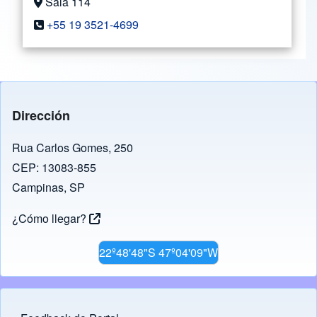
Sala 114
+55 19 3521-4699
Dirección
Rua Carlos Gomes, 250
CEP: 13083-855
Campinas, SP
¿Cómo llegar?
22º48'48"S 47º04'09"W