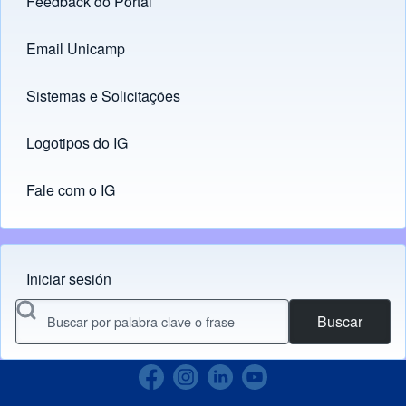
Feedback do Portal
Footer menu
Email Unicamp
(opens in new tab)
Links
Sistemas e Solicitações
(opens in new tab)
Logotipos do IG
(opens in new tab)
Fale com o IG
Iniciar sesión
Menu do usuário
Buscar