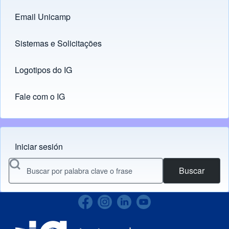
Email Unicamp
(opens in new tab)
Links
Sistemas e Solicitações
(opens in new tab)
Logotipos do IG
(opens in new tab)
Fale com o IG
Iniciar sesión
Menu do usuário
Buscar