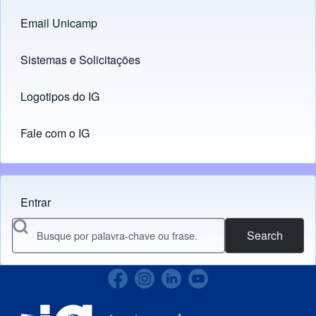
Email Unicamp
(opens in new tab)
Links
Sistemas e Solicitações
(opens in new tab)
Logotipos do IG
(opens in new tab)
Fale com o IG
Entrar
Menu do usuário
Search