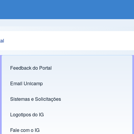
al
Feedback do Portal
Footer menu
Email Unicamp
(opens in new tab)
Links
Sistemas e Solicitações
(opens in new tab)
Logotipos do IG
(opens in new tab)
Fale com o IG