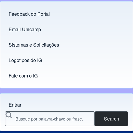
Feedback do Portal
Footer menu
Email Unicamp
(opens in new tab)
Links
Sistemas e Solicitações
(opens in new tab)
Logotipos do IG
(opens in new tab)
Fale com o IG
Entrar
Menu do usuário
Search