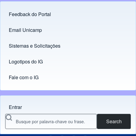
Feedback do Portal
Footer menu
Email Unicamp
(opens in new tab)
Links
Sistemas e Solicitações
(opens in new tab)
Logotipos do IG
(opens in new tab)
Fale com o IG
Entrar
Menu do usuário
Search