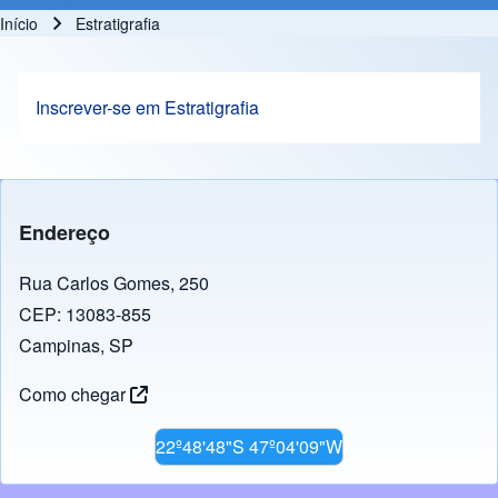
Início
Estratigrafia
Trilha de navegação
Inscrever-se em Estratigrafia
Endereço
Rua Carlos Gomes, 250
CEP: 13083-855
Campinas, SP
Como chegar
22º48'48"S 47º04'09"W