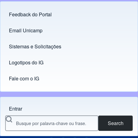
Feedback do Portal
Footer menu
Email Unicamp
(opens in new tab)
Links
Sistemas e Solicitações
(opens in new tab)
Logotipos do IG
(opens in new tab)
Fale com o IG
Entrar
Menu do usuário
Search