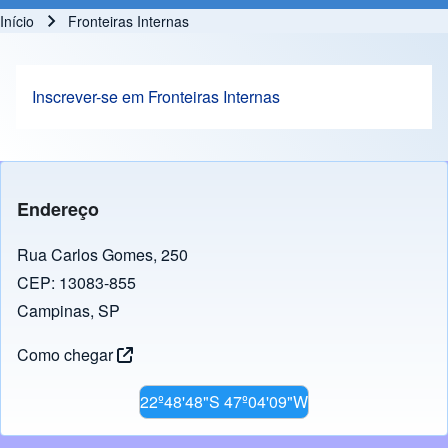
Início
Fronteiras Internas
Trilha de navegação
Inscrever-se em Fronteiras Internas
Endereço
Rua Carlos Gomes, 250
CEP: 13083-855
Campinas, SP
Como chegar
22º48'48"S 47º04'09"W