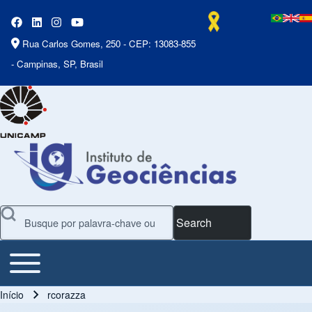
Rua Carlos Gomes, 250 - CEP: 13083-855
- Campinas, SP, Brasil
Search
Toggle main menu
Main Menu
Início
rcorazza
Trilha de navegação