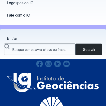
Logotipos do IG
(opens in new tab)
Fale com o IG
Entrar
Menu do usuário
Search