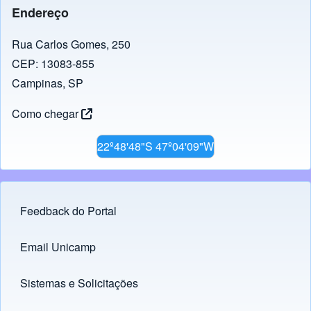
Endereço
Rua Carlos Gomes, 250
CEP: 13083-855
Campinas, SP
Como chegar
22º48'48"S 47º04'09"W
Feedback do Portal
Footer menu
Email Unicamp
(opens in new tab)
Links
Sistemas e Solicitações
(opens in new tab)