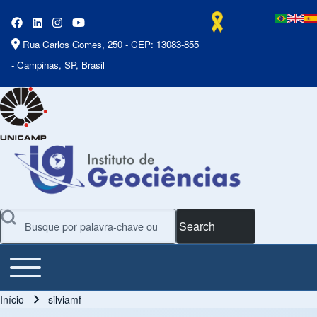
Rua Carlos Gomes, 250 - CEP: 13083-855
- Campinas, SP, Brasil
Search
Toggle main menu
Main Menu
Início
silviamf
Trilha de navegação