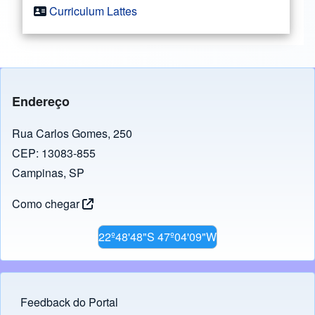
Curriculum Lattes
Endereço
Rua Carlos Gomes, 250
CEP: 13083-855
Campinas, SP
Como chegar
22º48'48"S 47º04'09"W
Feedback do Portal
Footer menu