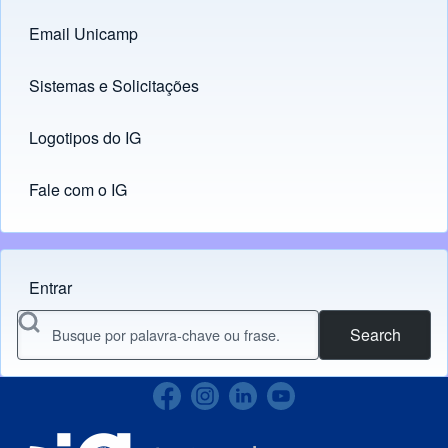
Email Unicamp
(opens in new tab)
Links
Sistemas e Solicitações
(opens in new tab)
Logotipos do IG
(opens in new tab)
Fale com o IG
Entrar
Menu do usuário
Search