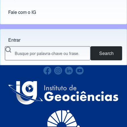
Fale com o IG
Entrar
Menu do usuário
Search