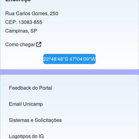
Rua Carlos Gomes, 250
CEP: 13083-855
Campinas, SP
Como chegar
22º48'48"S 47º04'09"W
Feedback do Portal
Footer menu
Email Unicamp
(opens in new tab)
Links
Sistemas e Solicitações
(opens in new tab)
Logotipos do IG
(opens in new tab)