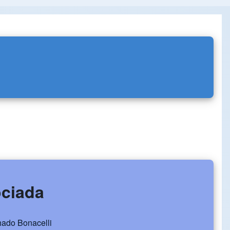
ociada
chado Bonacelli