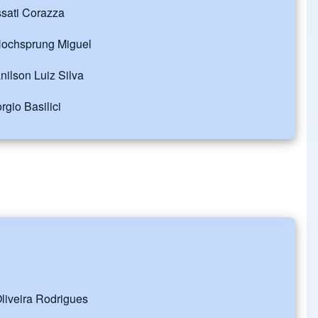
ssati Corazza
 Hochsprung Miguel
anilson Luiz Silva
orgio Basilici
liveira Rodrigues