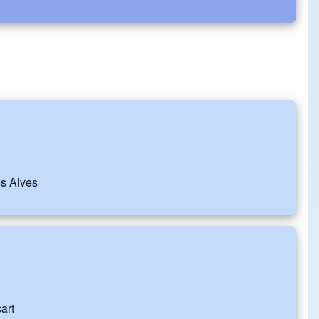
os Alves
art