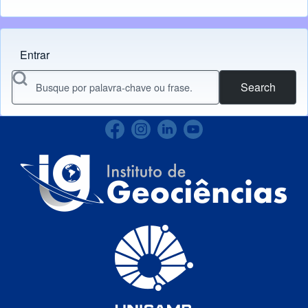
Entrar
Menu do usuário
Search