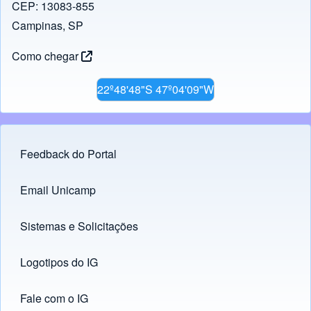
CEP: 13083-855
Campinas, SP
Como chegar
22º48'48"S 47º04'09"W
Feedback do Portal
Footer menu
Email Unicamp
(opens in new tab)
Links
Sistemas e Solicitações
(opens in new tab)
Logotipos do IG
(opens in new tab)
Fale com o IG