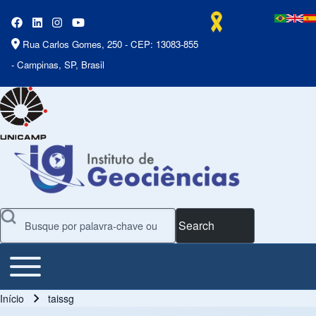
Rua Carlos Gomes, 250 - CEP: 13083-855
- Campinas, SP, Brasil
Search
Toggle main menu
Main Menu
Início
taissg
Trilha de navegação