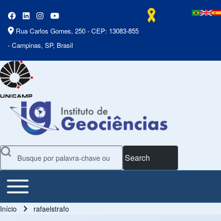
Rua Carlos Gomes, 250 - CEP: 13083-855
- Campinas, SP, Brasil
Search
Toggle main menu
Main Menu
Início
rafaelstrafo
Trilha de navegação