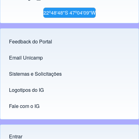
22º48'48"S 47º04'09"W
Feedback do Portal
Footer menu
Email Unicamp
(opens in new tab)
Links
Sistemas e Solicitações
(opens in new tab)
Logotipos do IG
(opens in new tab)
Fale com o IG
Entrar