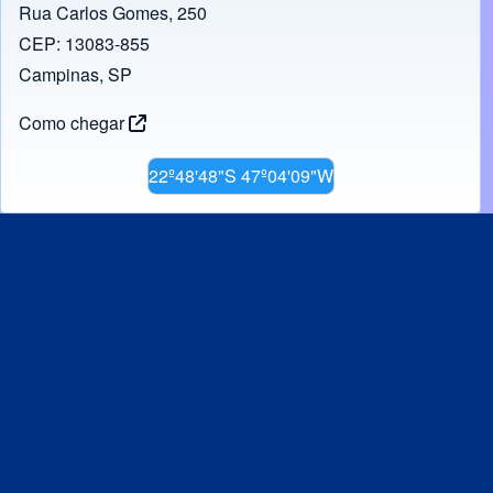
Rua Carlos Gomes, 250
CEP: 13083-855
Campinas, SP
Como chegar
22º48'48"S 47º04'09"W