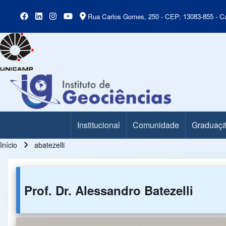
Rua Carlos Gomes, 250 - CEP: 13083-855 - Ca
Institucional
Comunidade
Graduaç
Main Menu
Início
abatezelli
Trilha de navegação
Prof. Dr. Alessandro Batezelli