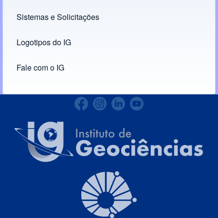
Links
Sistemas e Solicitações
(opens in new tab)
Logotipos do IG
(opens in new tab)
Fale com o IG