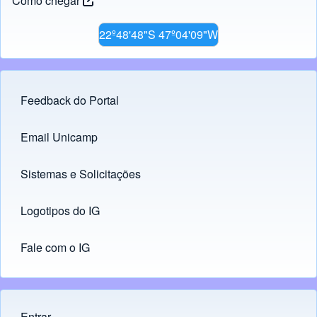
Como chegar
22º48'48"S 47º04'09"W
Feedback do Portal
Footer menu
Email Unicamp
(opens in new tab)
Links
Sistemas e Solicitações
(opens in new tab)
Logotipos do IG
(opens in new tab)
Fale com o IG
Entrar