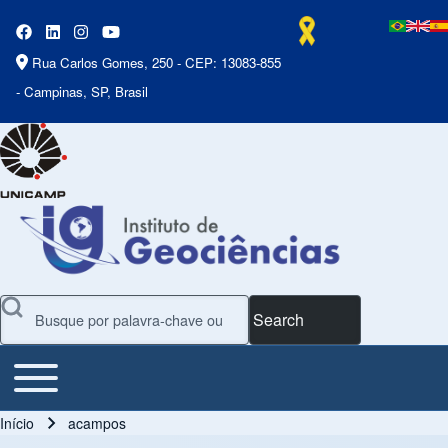
Rua Carlos Gomes, 250 - CEP: 13083-855
- Campinas, SP, Brasil
Search
Toggle main menu
Main Menu
Início
acampos
Trilha de navegação