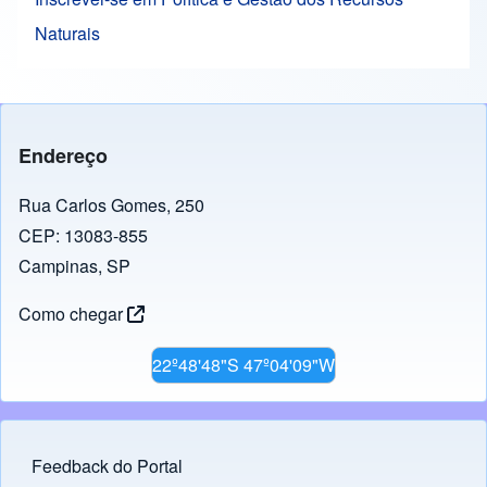
Naturais
Endereço
Rua Carlos Gomes, 250
CEP: 13083-855
Campinas, SP
Como chegar
22º48'48"S 47º04'09"W
Feedback do Portal
Footer menu