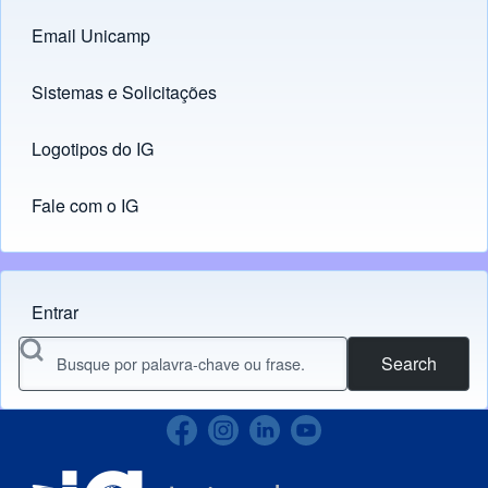
Email Unicamp
(opens in new tab)
Links
Sistemas e Solicitações
(opens in new tab)
Logotipos do IG
(opens in new tab)
Fale com o IG
Entrar
Menu do usuário
Search