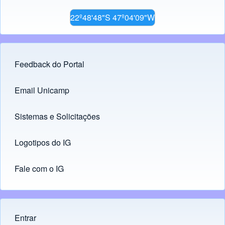
22º48'48"S 47º04'09"W
Feedback do Portal
Footer menu
Email Unicamp
(opens in new tab)
Links
Sistemas e Solicitações
(opens in new tab)
Logotipos do IG
(opens in new tab)
Fale com o IG
Entrar
Menu do usuário