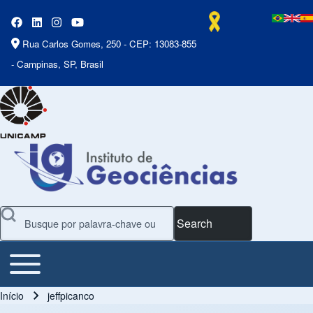
Rua Carlos Gomes, 250 - CEP: 13083-855
- Campinas, SP, Brasil
Search
Toggle main menu
Main Menu
Início
jeffpicanco
Trilha de navegação