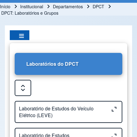
Início
Institucional
Departamentos
DPCT
Trilha de navegação
DPCT: Laboratórios e Grupos
Laboratórios do DPCT
Expand or Collapse all sections
Close or Open tab vvja-pane-60842264-1-pane
Laboratório de Estudos do Veículo
Elétrico (LEVE)
Close or Open tab vvja-pane-60842264-2-pane
Laboratório de Estudos