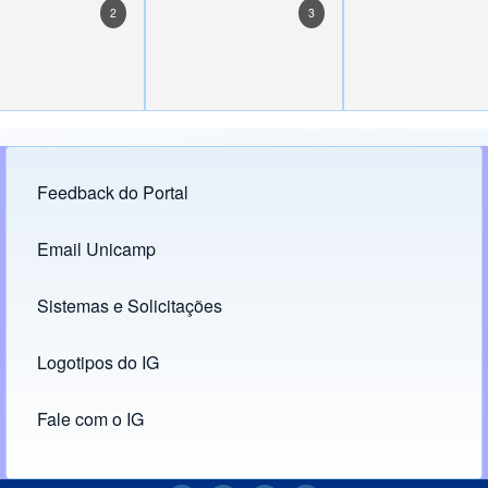
2
3
Feedback do Portal
Footer menu
Email Unicamp
(opens in new tab)
Links
Sistemas e Solicitações
(opens in new tab)
Logotipos do IG
(opens in new tab)
Fale com o IG