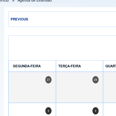
Início
Agenda de Extensão
Trilha de navegação
PREVIOUS
SEGUNDA-FEIRA
TERÇA-FEIRA
QUART
27
28
3
4