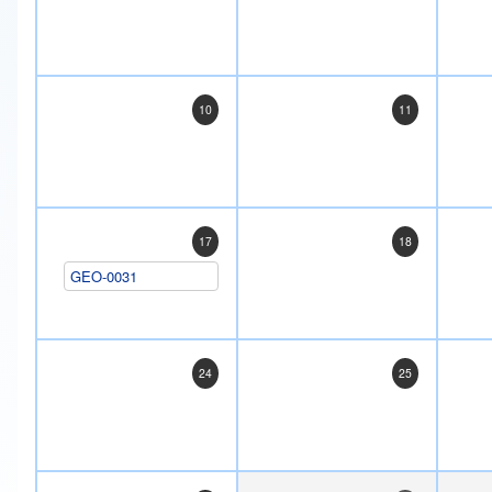
10
11
17
18
GEO-0031
24
25