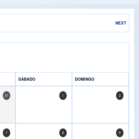
NEXT
SÁBADO
DOMINGO
31
1
2
7
8
9