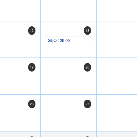
12
13
GEO-125-09
19
20
26
27