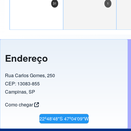
31
1
Endereço
Rua Carlos Gomes, 250
CEP: 13083-855
Campinas, SP
Como chegar
22º48'48"S 47º04'09"W