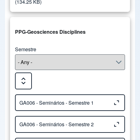
(134.25 KB)
PPG-Geosciences Disciplines
Semestre
Expand or Collapse all sections
Close or Open tab vvja-pane-30600596-1-pane
GA006 - Seminários - Semestre 1
Close or Open tab vvja-pane-30600596-2-pane
Núcleo:
Geociências
GA006 - Seminários - Semestre 2
Ementa:
Estudo sobre os aspectos teóricos