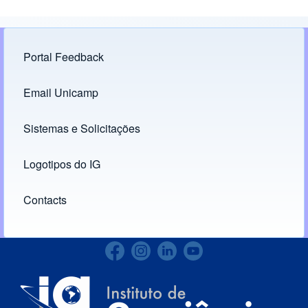
Portal Feedback
Footer menu
Email Unicamp
(opens in new tab)
Links
Sistemas e Solicitações
(opens in new tab)
Logotipos do IG
(opens in new tab)
Contacts