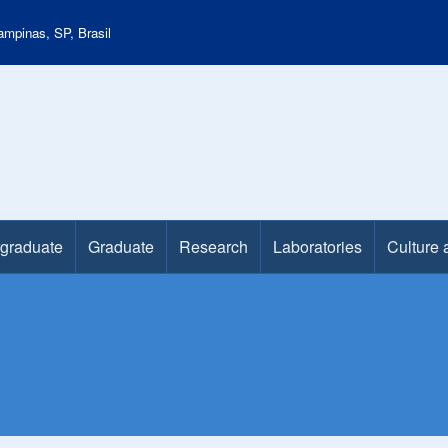
mpinas, SP, Brasil
graduate
Graduate
Research
Laboratories
Culture 