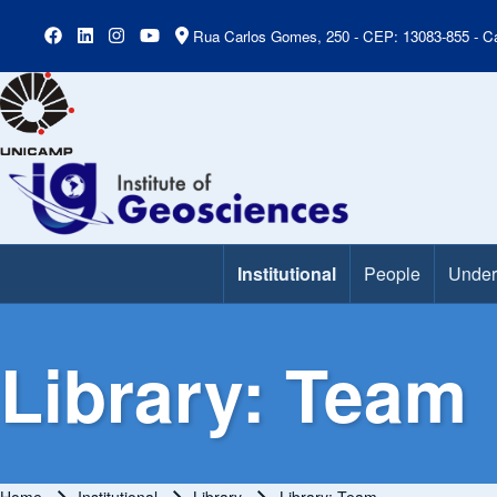
Rua Carlos Gomes, 250 - CEP: 13083-855 - Ca
Institutional
People
Under
Main Menu
Library: Team