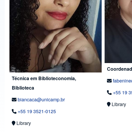
Coordenado
Técnica em Biblioteconomia,
fabenin
Biblioteca
+55 19 3
biancaca@unicamp.br
Library
+55 19 3521-0125
Library