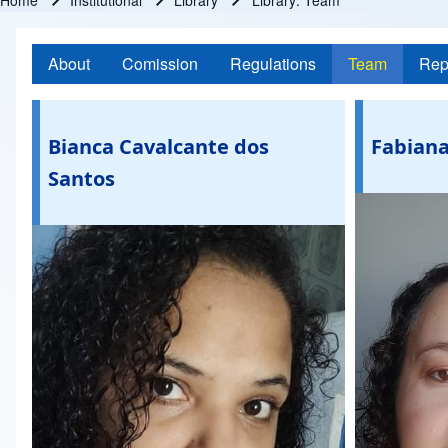
Home
Institutional
Library
Library: Team
Breadcrumb
About
Comission
Regulations
Team
Rep
Bianca Cavalcante dos
Fabiana
Santos