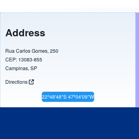
Address
Rua Carlos Gomes, 250
CEP: 13083-855
Campinas, SP
Directions
22º48'48"S 47º04'09"W