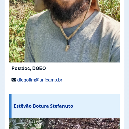
Postdoc, DGEO
diegoftm@unicamp.br
Estêvão Botura Stefanuto