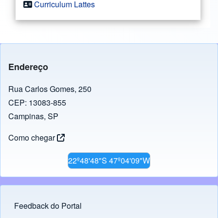
Curriculum Lattes
Endereço
Rua Carlos Gomes, 250
CEP: 13083-855
Campinas, SP
Como chegar
22º48'48"S 47º04'09"W
Feedback do Portal
Footer menu