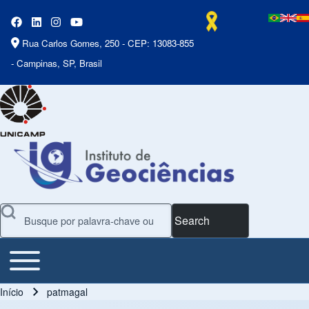
Rua Carlos Gomes, 250 - CEP: 13083-855
- Campinas, SP, Brasil
Search
Toggle main menu
Main Menu
Início
patmagal
Trilha de navegação