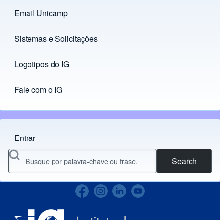
Email Unicamp
(opens in new tab)
Links
Sistemas e Solicitações
(opens in new tab)
Logotipos do IG
(opens in new tab)
Fale com o IG
Entrar
Menu do usuário
Search