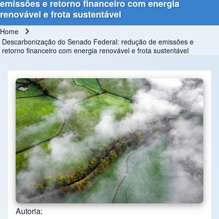
emissões e retorno financeiro com energia
renovável e frota sustentável
Home
Breadcrumb
Descarbonização do Senado Federal: redução de emissões e
retorno financeiro com energia renovável e frota sustentável
Autoria