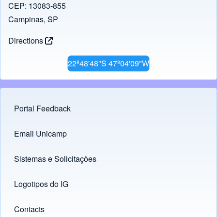
CEP: 13083-855
Campinas, SP
Directions
22º48'48"S 47º04'09"W
Portal Feedback
Footer menu
Email Unicamp
(opens in new tab)
Links
Sistemas e Solicitações
(opens in new tab)
Logotipos do IG
(opens in new tab)
Contacts