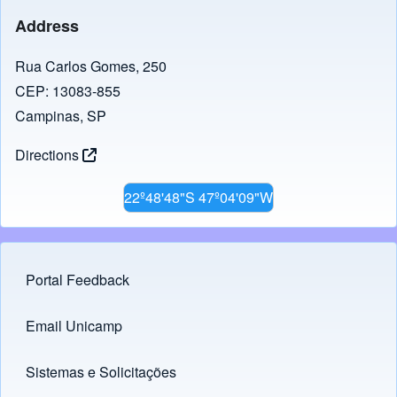
Address
Rua Carlos Gomes, 250
CEP: 13083-855
Campinas, SP
Directions
22º48'48"S 47º04'09"W
Portal Feedback
Footer menu
Email Unicamp
(opens in new tab)
Links
Sistemas e Solicitações
(opens in new tab)