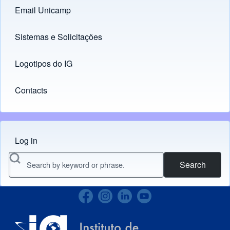
Email Unicamp
(opens in new tab)
Links
Sistemas e Solicitações
(opens in new tab)
Logotipos do IG
(opens in new tab)
Contacts
Log in
Menu do usuário
Search