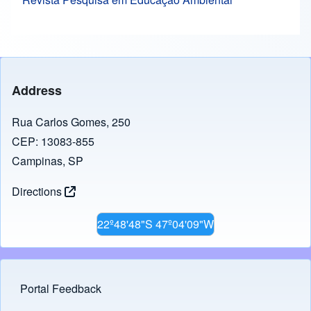
Address
Rua Carlos Gomes, 250
CEP: 13083-855
Campinas, SP
Directions
22º48'48"S 47º04'09"W
Portal Feedback
Footer menu