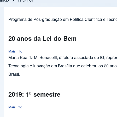
Início
PPG-PCT
Trilha de navegação
Programa de Pós-graduação em Política Científica e Tec
20 anos da Lei do Bem
Mais info
about 20 anos da Lei do Bem
Maria Beatriz M. Bonacelli, diretora associada do IG, repr
Tecnologia e Inovação em Brasília que celebrou os 20 anos
Brasil.
2019: 1º semestre
Mais info
about 2019: 1º semestre