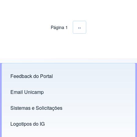
Página 1
Próxima página
››
Paginação
Feedback do Portal
Footer menu
Email Unicamp
(opens in new tab)
Links
Sistemas e Solicitações
(opens in new tab)
Logotipos do IG
(opens in new tab)